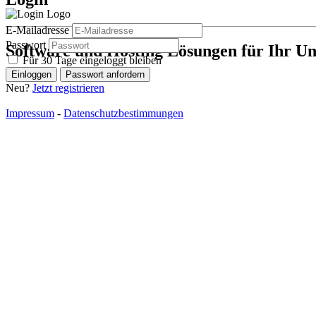
E-Mailadresse
Passwort
Software und Hosting Lösungen für Ihr U
Für 30 Tage eingeloggt bleiben
Einloggen
Passwort anfordern
Neu?
Jetzt registrieren
Impressum
-
Datenschutzbestimmungen